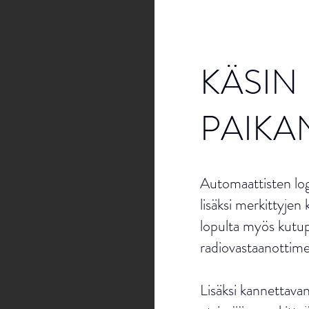
KÄSIN
PAIKA
Automaattisten lo
lisäksi merkittyjen 
lopulta myös kutup
radiovastaanottime
Lisäksi kannettava