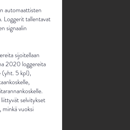
aan automaattisten
. Loggerit tallentavat
en signaalin
eita sijoitellaan
nna 2020 loggereita
 (yht. 5 kpl),
taankoskelle,
itarannankoskelle.
ittyvät selvitykset
, minkä vuoksi