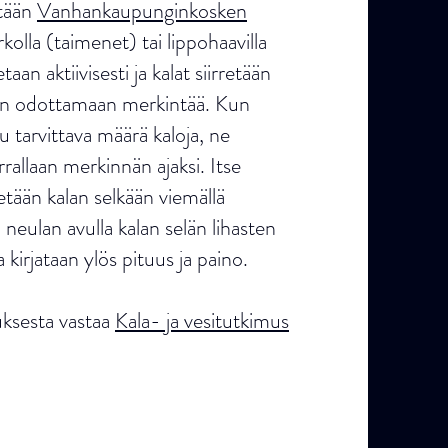
etään
Vanhankaupunginkosken
kolla (taimenet) tai lippohaavilla
aan aktiivisesti ja kalat siirretään
n odottamaan merkintää. Kun
tarvittava määrä kaloja, ne
rallaan merkinnän ajaksi. Itse
tetään kalan selkään viemällä
n neulan avulla kalan selän lihasten
a kirjataan ylös pituus ja paino.
ksesta vastaa
Kala- ja vesitutkimus