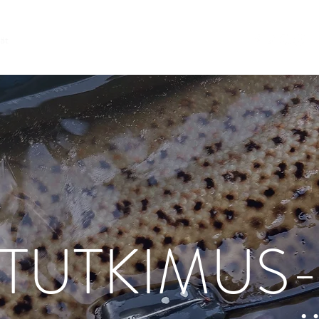
ät
Vantaanjoen taimen
Galleria
Ota yhteyttä
TUTKIMUS