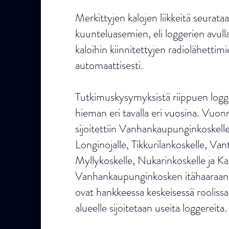
Merkittyjen kalojen liikkeitä seurat
kuunteluasemien, eli loggerien avulla
kaloihin kiinnitettyjen radiolähettimi
automaattisesti.
Tutkimuskysymyksistä riippuen logger
hieman eri tavalla eri vuosina. Vuo
sijoitettiin Vanhankaupunginkoskelle
Longinojalle, Tikkurilankoskelle, Van
Myllykoskelle, Nukarinkoskelle ja Ka
Vanhankaupunginkosken itähaaraan li
ovat hankkeessa keskeisessä roolissa
alueelle sijoitetaan useita loggereita.