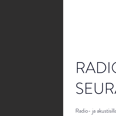
RADI
SEUR
Radio- ja akustisil