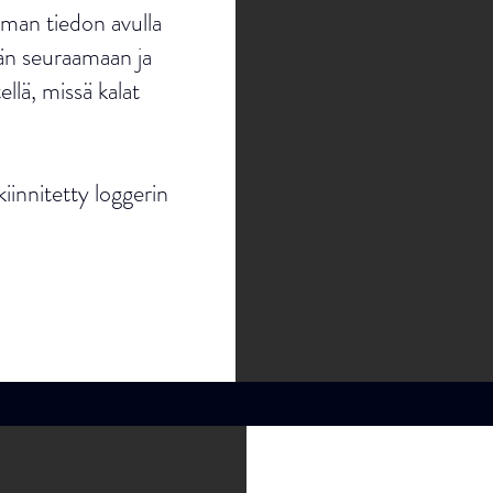
man tiedon avulla
tään seuraamaan ja
llä, missä kalat
innitetty loggerin