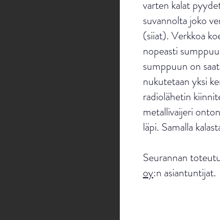
varten kalat pyyd
suvannolta joko ver
(siiat).
Verkkoa koet
nopeasti sumppuu
sumppuun on saatu 
nukutetaan yksi ker
radiolähetin kiinni
metallivaijeri onto
läpi. Samalla kalast
Seurannan toteutu
oy
:n asiantuntijat.