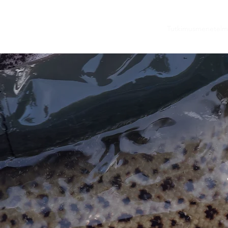
Etusivu
Ajankohtaista
Tutkimusalueet
Tutkimusmenetelm